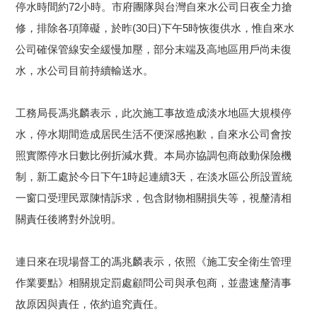
停水時間約72小時。市府團隊與台灣自來水公司日夜全力搶
修，排除各項障礙，於昨(30日)下午5時恢復供水，惟自來水
公司確保管線安全緩慢加壓，部分末端及高地區用戶尚未復
水，水公司目前持續輸送水。
工務局長馮兆麟表示，此次施工事故造成淡水地區大規模停
水，停水期間造成居民生活不便深感抱歉，自來水公司會按
照實際停水日數比例折減水費。本局亦協調包商啟動保險機
制，新工處於今日下午1時起連續3天，在淡水區公所設置統
一窗口受理民眾陳情訴求，包含財物相關損失等，視釐清相
關責任後將對外說明。
連日來在現場督工的馮兆麟表示，依照《施工安全衛生管理
作業要點》相關規定罰處顧問公司與承包商，並盡速釐清事
故原因與責任，依約追究責任。