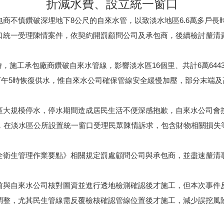
折減水費、設立統一窗口
商不慎鑽破深埋地下8公尺的自來水管，以致淡水地區6.6萬多戶
口統一受理陳情案件，依契約開罰顧問公司及承包商，後續檢討釐清
掘時，施工承包廠商鑽破自來水管線，影響淡水區16個里、共計6萬64
)下午5時恢復供水，惟自來水公司確保管線安全緩慢加壓，部分末端
區大規模停水，停水期間造成居民生活不便深感抱歉，自來水公司會
天，在淡水區公所設置統一窗口受理民眾陳情訴求，包含財物相關損失
全衛生管理作業要點》相關規定罰處顧問公司與承包商，並盡速釐清
前與自來水公司核對圖資並進行透地檢測確認後才施工，但本次事件
調整，尤其民生管線需反覆檢核確認管線位置後才施工，減少誤挖風