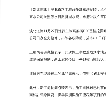
【新北市訊】淡北道路工程施作基樁鑽掘時，承包
來水公司按照停水日數折減水費，市府並設立窗
淡北道路11月27日進行主線高架橋P20基樁挖
公司日夜全力搶修，排除各項障礙，於昨(30日
工務局長馮兆麟表示，此次施工事故造成淡水地
啟動保險機制，新工處於今日下午1時起連續3
連日來在現場督工的馮兆麟表示，依照《施工安
此外，新工處長簡必琦表示，施工團隊雖已於事
面檢討管線圖資、儀器探測與施工流程等項目的