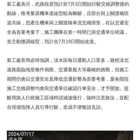
新工處表示，此路段原預計於7月3日開始行駛交維調整後的
動線，惟考量原機車道線型較為蜿蜒，且部分與上關渡橋匝
道共線，恐產生機車與上關渡橋車流交織情形，在以交通安
全為首要考量下，施工團隊在第一時間已與交通單位研議，
並主動微調線型，預計在7月19日開始改道。
新工處長簡必琦強調，淡水區每日通勤人口眾多，雖然淡北
道路面臨地形條件侷限、交通量龐大等嚴峻的挑戰，但施工
期間仍會以交通安全及降低交通影響為首要考量，爰各階段
施工交維調整均會與交通單位確認行車安全，才予開放。提
醒用路人行經施工區域時請減速慢行，隨時注意路況，並配
合現場指揮人員引導行駛，造成不便敬請見諒。