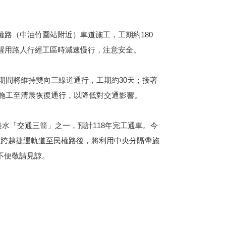
路（中油竹圍站附近）車道施工，工期約180
醒用路人行經工區時減速慢行，注意安全。
期間將維持雙向三線道通行，工期約30天；接著
段施工至清晨恢復通行，以降低對交通影響。
淡水「交通三箭」之一，預計118年完工通車。今
方跨越捷運軌道至民權路後，將利用中央分隔帶施
不便敬請見諒。