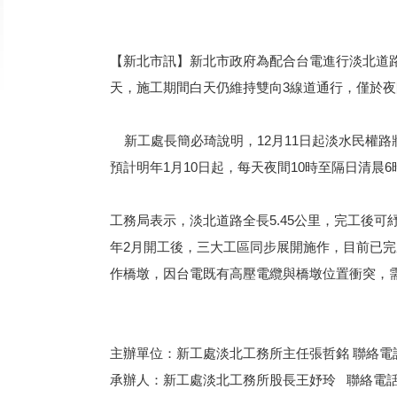
【新北市訊】新北市政府為配合台電進行淡北道路
天，施工期間白天仍維持雙向3線道通行，僅於
新工處長簡必琦說明，12月11日起淡水民權路
預計明年1月10日起，每天夜間10時至隔日清
工務局表示，淡北道路全長5.45公里，完工後
年2月開工後，三大工區同步展開施作，目前已
作橋墩，因台電既有高壓電纜與橋墩位置衝突，
主辦單位：新工處淡北工務所主任張哲銘 聯絡電話：(02
承辦人：新工處淡北工務所股長王妤玲 聯絡電話：(02)