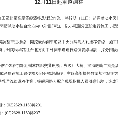
12
月11日起車道調整
工區範圍高壓電纜遷移及埋設作業，將於明（11日）起調整淡水民權
夜間縮減淡水往台北方向中外側2車道，以小範圍分區段進行施工，提
將調整車道標線，開挖最內側車道及中央分隔島人孔遷移管線，施工
晨6時，封閉民權路往台北方向中外側車道進行路側管線埋設，採分階
可紓解台2線竹圍-紅樹林路廊交通瓶頸，與淡江大橋、淡海輕軌二期是
完成跨捷運施工鋼便橋及部分橋墩基礎，主線高架橋於竹圍加油站後
需辦理管線遷移作業，提醒用路人配合現場指揮人員引導行駛，造成
)2628-1163轉201
2628-1163轉207