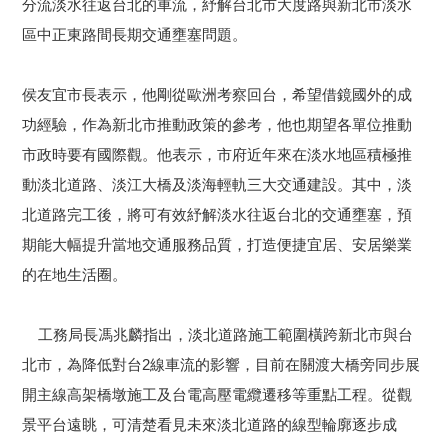
分流淡水往返台北的車流，紓解台北市大度路與新北市淡水
區中正東路間長期交通壅塞問題。
侯友宜市長表示，他剛從歐洲考察回台，希望借鏡國外的成
功經驗，作為新北市推動政策的參考，他也期望各單位推動
市政時要有國際觀。他表示，市府近年來在淡水地區積極推
動淡北道路、淡江大橋及淡海輕軌三大交通建設。其中，淡
北道路完工後，將可有效紓解淡水往返台北的交通壅塞，預
期能大幅提升當地交通服務品質，打造便捷宜居、安居樂業
的在地生活圈。
工務局長馮兆麟指出，淡北道路施工範圍橫跨新北市與台
北市，為降低對台2線車流的影響，目前在關渡大橋旁同步展
開主線高架橋墩施工及台電高壓電纜遷移等重點工程。
從觀
景平台遠眺，可清楚看見未來淡北道路的線型輪廓逐步成