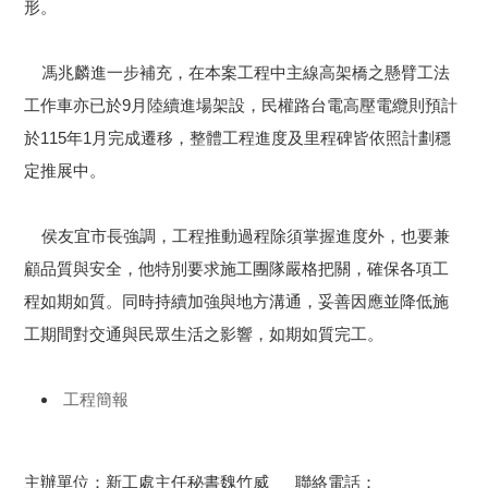
形。
馮兆麟進一步補充，在本案工程中主線高架橋之懸臂工法
工作車亦已於9月陸續進場架設，民權路台電高壓電纜則預計
於115年1月完成遷移，整體工程進度及里程碑皆依照計劃穩
定推展中。
侯友宜市長強調，工程推動過程除須掌握進度外，也要兼
顧品質與安全，他特別要求施工團隊嚴格把關，確保各項工
程如期如質。同時持續加強與地方溝通，妥善因應並降低施
工期間對交通與民眾生活之影響，如期如質完工。
工程簡報
主辦單位：新工處主任秘書魏竹威 聯絡電話：