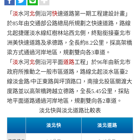
「
淡
水河
北
側沿河
快
速道路第一期工程建設計畫」
於85年由交通部公路總局所規劃之快速道路，路線
北起捷運淡水線紅樹林站西北側，終點銜接臺北市
洲美快速道路及承德路，全長約8.2公里，採高架橋
梁方式通過河岸地區，規劃雙向各3車道。
「
淡
水河
北
側沿河平面
道路
工程」於96年由新北市
政府所推動之一般市區道路，路線北起淡水區臺2
線淡金路/中正東路與坪頂路口，南接北投區關渡大
度路並以高架橋跨越立德路，全長5.45公里，採貼
地平面道路通過河岸地區，規劃雙向各2車道
。
淡北快與淡北道路比較表
淡北快
淡北道路