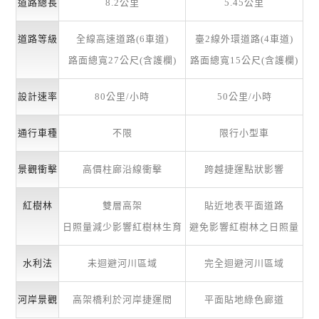
道路總長
8.2公里
5.45公里
道路等級
全線高速道路(6車道)
臺2線外環道路(4車道)
路面總寬27公尺(含護欄)
路面總寬15公尺(含護欄)
設計速率
80公里/小時
50公里/小時
通行車種
不限
限行小型車
景觀衝擊
高價柱廊沿線衝擊
跨越捷運點狀影響
紅樹林
雙層高架
貼近地表平面道路
日照量減少影響紅樹林生育
避免影響紅樹林之日照量
水利法
未迴避河川區域
完全迴避河川區域
河岸景觀
高架橋利於河岸捷運間
平面貼地綠色廊道